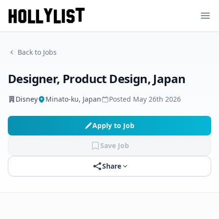
Ope
Back to Jobs
Designer, Product Design, Japan
Disney
Minato-ku, Japan
Posted
May 26th 2026
Apply to Job
Save Job
Share