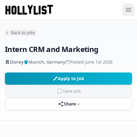
Ope
Back to Jobs
Intern CRM and Marketing
Disney
Munich, Germany
Posted
June 1st 2026
Apply to Job
Save Job
Share